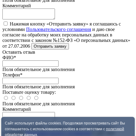
Поля обязательное для заполнения
Комментарий
Нажимая кнопку «Отправить заявку» я соглашаюсь с
условиями
Пользовательского соглашения
и даю свое
согласие на обработку моих персональных данных в
соответствии с законом №152-ФЗ «О персональных данных»
от 27.07.2006
Отправить заявку
Оставить отзыв
ФИО
*
Поля обязательное для заполнения
Телефон
*
Поля обязательное для заполнения
Поставьте оценку товару:
Поля обязательное для заполнения
Комментарий
Сайт использует файлы cookies. Продолжая просматривать сайт Вы
Нажимая кнопку «Оставить отзыв» я соглашаюсь с
соглашаетесь с использованием cookies в соответствии с
политикой
условиями
Пользовательского соглашения
и даю свое
обработки данных
.