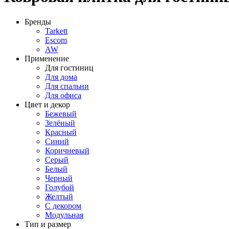
Бренды
Tarkett
Escom
AW
Применение
Для гостиниц
Для дома
Для спальни
Для офиса
Цвет и декор
Бежевый
Зелёный
Красный
Синий
Коричневый
Серый
Белый
Черный
Голубой
Желтый
С декором
Модульная
Тип и размер