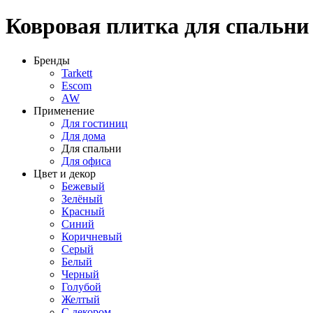
Ковровая плитка для спальни
Бренды
Tarkett
Escom
AW
Применение
Для гостиниц
Для дома
Для спальни
Для офиса
Цвет и декор
Бежевый
Зелёный
Красный
Синий
Коричневый
Серый
Белый
Черный
Голубой
Желтый
С декором