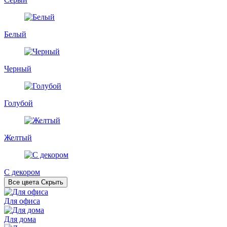
Белый
Черный
Голубой
Желтый
С декором
Все цвета
Скрыть
Для офиса
Для дома